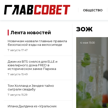
ОБЩЕСТВО
зож
Лента новостей
Новичкам назвали главные правила
4 мая 15:00
безопасной езды на велосипеде
7 августа 17:47
Джин из BTS снялся для ELLE и
ювелирного дома FRED в
историческом замке Парижа
7 августа 15:49
Том Холланд и Зендея тайно
сыграли свадьбу
7 августа 15:29
Илана Дылдина из «Уральских