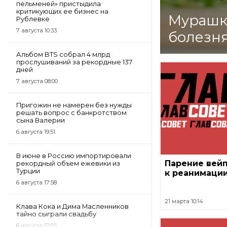
пельменей» пристыдила
критикующих ее бизнес на
Мурашко
Рублевке
7 августа 10:33
болезня
Альбом BTS собрал 4 млрд
прослушиваний за рекордные 137
дней
7 августа 08:00
Пригожин не намерен без нужды
решать вопрос с банкротством
сына Валерии
6 августа 19:51
В июне в Россию импортировали
Парение вей
рекордный объем ежевики из
Турции
к реанимаци
6 августа 17:58
21 марта 10:14
Клава Кока и Дима Масленников
тайно сыграли свадьбу
6 августа 17:05