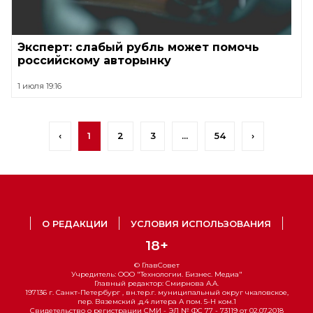
Эксперт: слабый рубль может помочь
российскому авторынку
1 июля 19:16
‹
1
2
3
...
54
›
О РЕДАКЦИИ
УСЛОВИЯ ИСПОЛЬЗОВАНИЯ
18+
© ГлавСовет
Учредитель: ООО "Технологии. Бизнес. Медиа"
Главный редактор: Смирнова А.А.
197136 г. Санкт-Петербург , вн.тер.г. муниципальный округ чкаловское,
пер. Вяземский ,д.4 литера А пом. 5-Н ком.1
Свидетельство о регистрации СМИ - ЭЛ № ФС 77 - 73119 от 02.07.2018