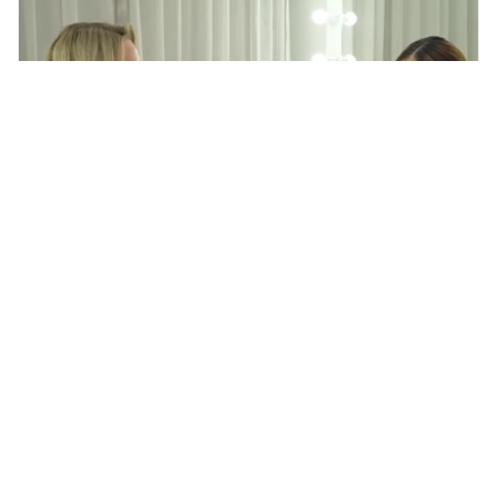
Илана Дылдина из «Уральских
пельменей» пристыдила
критикующих ее бизнес на
Рублевке
ОБЩЕСТВО,
7 августа 2026