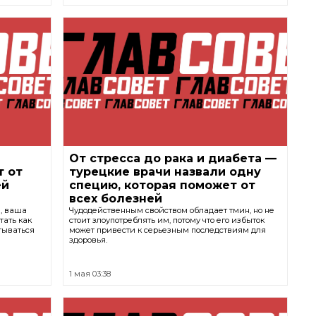
От стресса до рака и диабета —
т от
турецкие врачи назвали одну
ей
специю, которая поможет от
всех болезней
я, ваша
Чудодейственным свойством обладает тмин, но не
тать как
стоит злоупотреблять им, потому что его избыток
тываться
может привести к серьезным последствиям для
здоровья.
1 мая 03:38