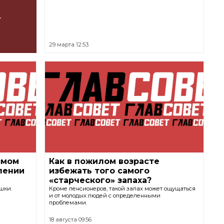
т
29 марта 12:53
змом
Как в пожилом возрасте
лении
избежать того самого
«старческого» запаха?
шки.
Кроме пенсионеров, такой запах может ощущаться
и от молодых людей с определенными
проблемами.
18 августа 09:56