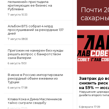
пельменей» пристыдила
критикующих ее бизнес на
Почти 2
Рублевке
7 августа 10:33
сахарн
Альбом BTS собрал 4 млрд
прослушиваний за рекордные 137
дней
7 августа 08:00
Пригожин не намерен без нужды
решать вопрос с банкротством
сына Валерии
6 августа 19:51
В июне в Россию импортировали
Завтрак до в
рекордный объем ежевики из
Турции
снизить риск
на 59% — ис
6 августа 17:58
Нарушение циркадны
диабета второго типа
Клава Кока и Дима Масленников
тайно сыграли свадьбу
6 февраля 17:09
6 августа 17:05