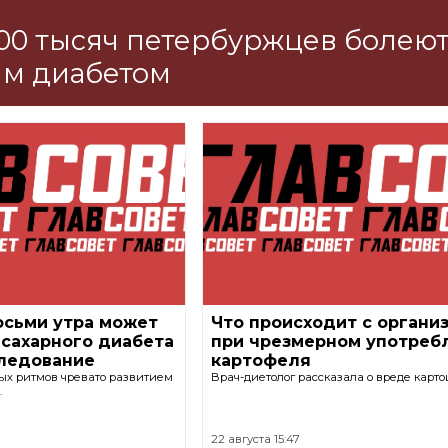
00 тысяч петербуржцев болею
ым диабетом
осьми утра может
Что происходит с органи
 сахарного диабета
при чрезмерном употреб
следование
картофеля
х ритмов чревато развитием
Врач-диетолог рассказала о вреде карто
.
22 августа 15:47