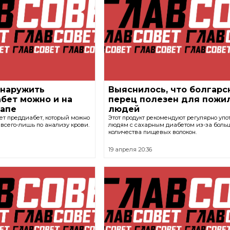
бнаружить
Выяснилось, что болгарс
бет можно и на
перец полезен для пожи
тапе
людей
т преддиабет, который можно
Этот продукт рекомендуют регулярно упо
всего-лишь по анализу крови.
людям с сахарным диабетом из-за боль
количества пищевых волокон.
19 апреля 20:36