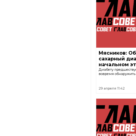
Мясников: О
сахарный диа
начальном э
Диабету предшествуе
вовремя обнаружить 
29 апреля 11:42