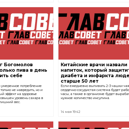
г Богомолов
Китайские врачи назвали
колько пива в день
напиток, который защити
ить себе
диабета и инфаркта люд
старше 50 лет
то умеренное потребление
Если ежедневно выпивать 2-3 чашки ча
 только не навредить, но и
сердечно-сосудистая система будет рабо
ый эффект на здоровье
часы, а также в организме будет выраба
 повышен уровень сахара в
нужное количество инсулина.
 лишний вес.
14 мая 19:42