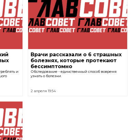
кий
Врачи рассказали о 6 страшных
лых
болезнях, которые протекают
бессимптомно
треблять и
Обследование - единственный способ вовремя
шого
узнать о болезни.
2 апреля 19:54