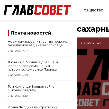
ОБЩЕСТВО
сахарн
Лента новостей
Новичкам назвали главные правила
15 ноября 11:49
безопасной езды на велосипеде
7 августа 17:47
Джин из BTS снялся для ELLE и
ювелирного дома FRED в
историческом замке Парижа
7 августа 15:49
Том Холланд и Зендея тайно
сыграли свадьбу
7 августа 15:29
Илана Дылдина из «Уральских