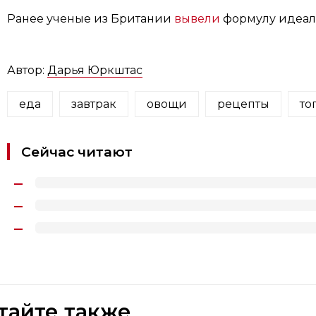
Ранее ученые из Британии
вывели
формулу идеаль
Автор:
Дарья Юркштас
еда
завтрак
овощи
рецепты
то
Сейчас читают
тайте также