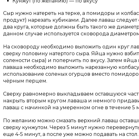
Кунжут (по желанию) — по вкусу
Сыр нужно натереть на терке, а помидоры и колба
продукт) нарезать кубиками. Далее лаваш следует
два круга, которые должны быть такого же диаметр
данном случае используется сковорода диаметром 
На сковороду необходимо выложить один круг ла
сверху половину натертого сыра. Яйца нужно взбит
солености сыра) и поперчить по вкусу. Затем яйца
лаваша необходимо выложить нарезанную колбас
использование соленых огурцов вместо помидоро
чёрным перцем.
Сверху равномерно выкладываем оставшуюся часть 
накрыть вторым кругом лаваша и немного придав
лаваш с начинкой на умеренном огне в течение 5 
По желанию можно смазать верхний лаваш оставш
сверху кунжутом. Через 5 минут нужно переверну
еще 4-5 минут, а после уже можно подавать на стол.