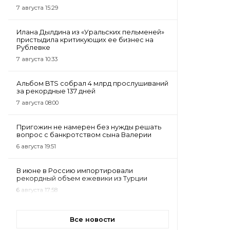
7 августа 15:29
Илана Дылдина из «Уральских пельменей»
пристыдила критикующих ее бизнес на
Рублевке
7 августа 10:33
Альбом BTS собрал 4 млрд прослушиваний
за рекордные 137 дней
7 августа 08:00
Пригожин не намерен без нужды решать
вопрос с банкротством сына Валерии
6 августа 19:51
В июне в Россию импортировали
рекордный объем ежевики из Турции
6 августа 17:58
Все новости