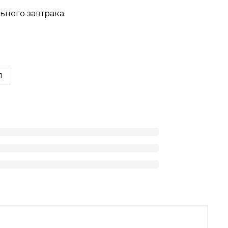
ного завтрака.
п