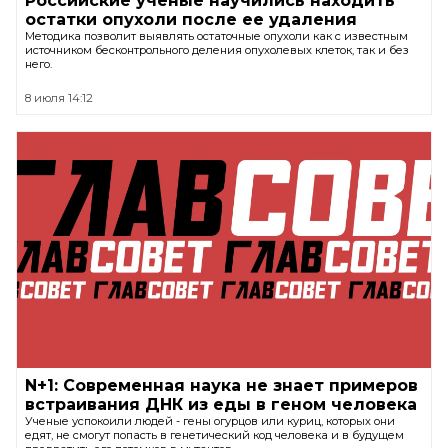
Российские ученые научились находить
остатки опухоли после ее удаления
Методика позволит выявлять остаточные опухоли как с известным
источником бесконтрольного деления опухолевых клеток, так и без
него.
8 июля 14:12
N+1: Современная наука не знает примеров
встраивания ДНК из еды в геном человека
Ученые успокоили людей - гены огурцов или куриц, которых они
едят, не смогут попасть в генетический код человека и в будущем