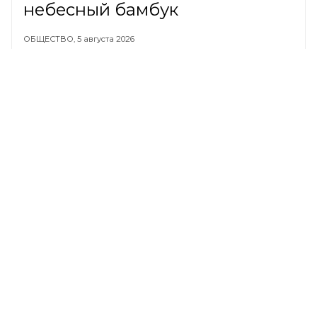
небесный бамбук
ОБЩЕСТВО,
5 августа 2026
Россияне показали свои
самые странные заметки
ОБЩЕСТВО,
5 августа 2026