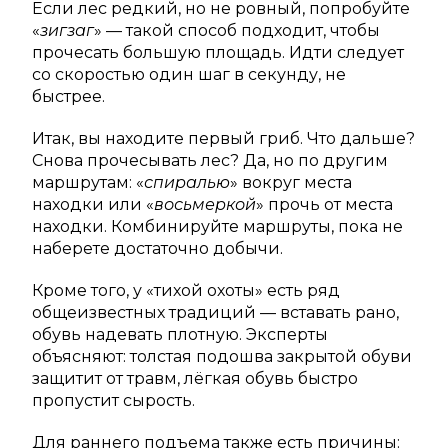
Если лес редкий, но не ровный, попробуйте
«
зигзаг
» — такой способ подходит, чтобы
прочесать большую площадь. Идти следует
со скоростью один шаг в секунду, не
быстрее.
Итак, вы находите первый гриб. Что дальше?
Снова прочесывать лес? Да, но по другим
маршрутам: «
спиралью
» вокруг места
находки или «
восьмеркой
» прочь от места
находки. Комбинируйте маршруты, пока не
наберете достаточно добычи.
Кроме того, у «тихой охоты» есть ряд
общеизвестных традиций — вставать рано,
обувь надевать плотную. Эксперты
объясняют: толстая подошва закрытой обуви
защитит от травм, лёгкая обувь быстро
пропустит сырость.
Для раннего подъема также есть причины: