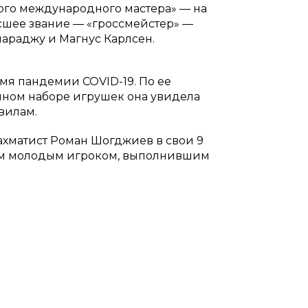
ого международного мастера» — на
ысшее звание — «гроссмейстер» —
мараджу и Магнус Карлсен.
емя пандемии COVID-19. По ее
енном наборе игрушек она увидела
авилам.
ахматист Роман Шогджиев в свои 9
мым молодым игроком, выполнившим