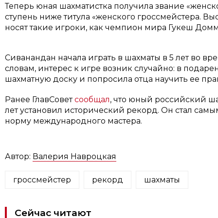
Теперь юная шахматистка получила звание «женск
ступень ниже титула «женского гроссмейстера. В
носят такие игроки, как чемпион мира Гукеш Дом
Сиванандан начала играть в шахматы в 5 лет во вр
словам, интерес к игре возник случайно: в подар
шахматную доску и попросила отца научить ее пр
Ранее ГлавСовет
сообщал
, что юный российский ш
лет установил исторический рекорд. Он стал са
норму международного мастера.
Автор:
Валерия Навроцкая
гроссмейстер
рекорд
шахматы
Сейчас читают