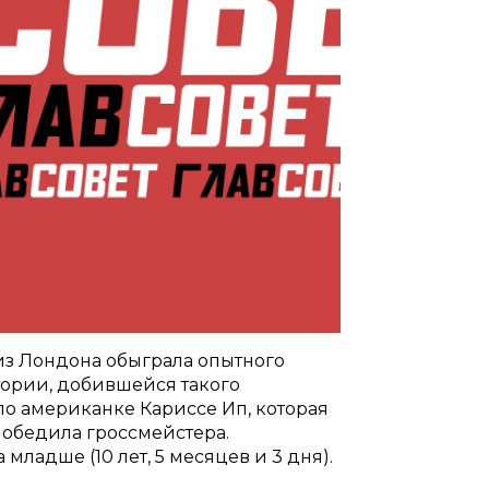
из Лондона обыграла опытного
тории, добившейся такого
о американке Кариссе Ип, которая
й победила гроссмейстера.
младше (10 лет, 5 месяцев и 3 дня).