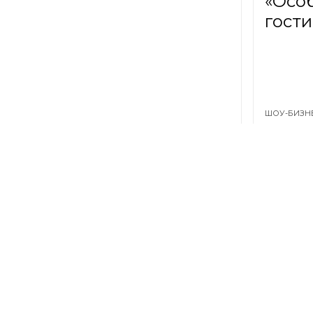
«Осо
гости
ШОУ-БИЗН
Росси
рабо
ОБЩЕСТВО