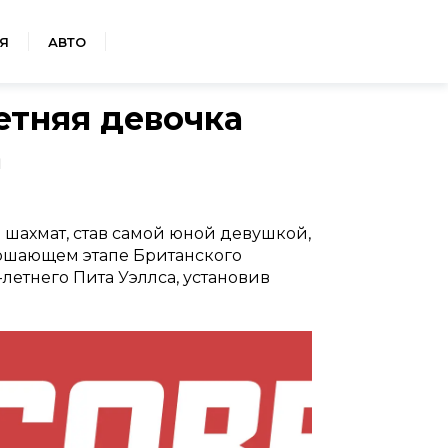
Я
АВТО
етняя девочка
а
ю шахмат, став самой юной девушкой,
ршающем этапе Британского
летнего Пита Уэллса, установив