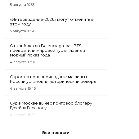
5 августа 10:55
«Интервидение-2026» могут отменить в
этом году
5 августа 10:31
От ханбока до Balenciaga: как BTS
превратили мировой тур в главный
модный показ года
4 августа 17:01
Спрос на полноприводные машины в
России установил исторический рекорд
4 августа 16:45
Суд в Москве вынес приговор блогеру
Гусейну Гасанову
4 августа 15:29
Все новости