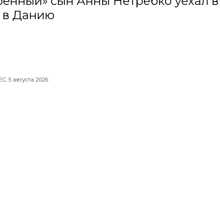
бенный» сын Анны Нетребко уехал в
 в Данию
ЕС,
5 августа 2026
яне еще дважды в 2026 году будут
тать короткую неделю
,
5 августа 2026