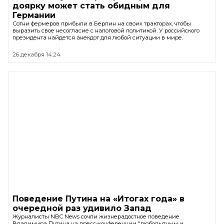
доярку может стать обидным для
Германии
Сотни фермеров прибыли в Берлин на своих тракторах, чтобы
выразить свое несогласие с налоговой политикой. У российского
президента найдется анекдот для любой ситуации в мире.
26 декабря 14:24
Поведение Путина на «Итогах года» в
очередной раз удивило Запад
Журналисты NBC News сочли жизнерадостное поведение
Владимира Путина на пресс-конференции "любопытным и