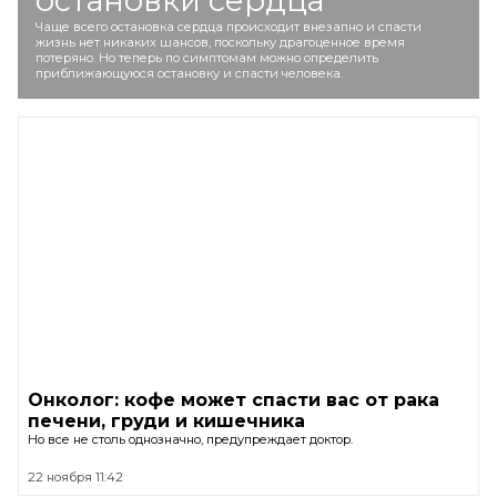
остановки сердца
Чаще всего остановка сердца происходит внезапно и спасти
жизнь нет никаких шансов, поскольку драгоценное время
потеряно. Но теперь по симптомам можно определить
приближающуюся остановку и спасти человека.
Онколог: кофе может спасти вас от рака
печени, груди и кишечника
Но все не столь однозначно, предупреждает доктор.
22 ноября 11:42