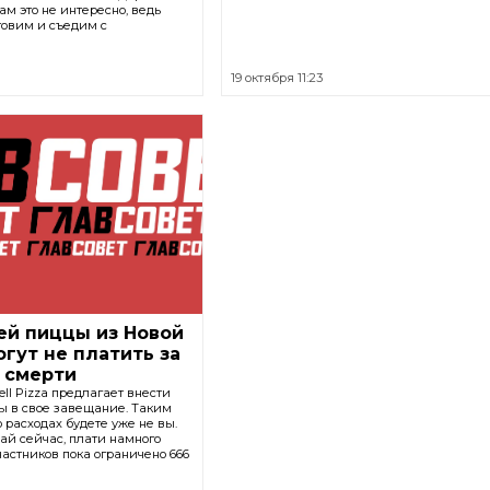
ам это не интересно, ведь
товим и съедим с
19 октября 11:23
ей пиццы из Новой
гут не платить за
 смерти
ll Pizza предлагает внести
цы в свое завещание. Таким
о расходах будете уже не вы.
ай сейчас, плати намного
частников пока ограничено 666