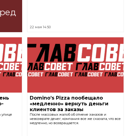
еред
22 мая 14:50
ень
Domino’s Pizza пообещало
о-
«медленно» вернуть деньги
клиентов за заказы
а улице
После массовых жалоб об отмене заказов и
невозврате денег, компания все же сказала, что все
медленно, но возвращается.