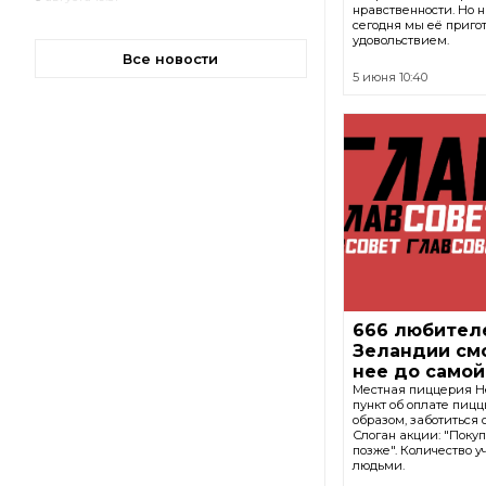
нравственности. Но н
сегодня мы её приго
удовольствием.
Все новости
5 июня 10:40
666 любител
Зеландии смо
нее до самой
Местная пиццерия He
пункт об оплате пиц
образом, заботиться 
Слоган акции: "Покуп
позже". Количество у
людьми.