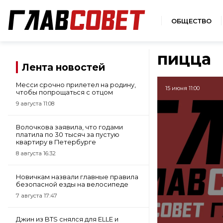
ОБЩЕСТВО
пицца
Лента новостей
Месси срочно прилетел на родину,
15 июня 11:00
чтобы попрощаться с отцом
9 августа 11:08
Волочкова заявила, что годами
платила по 30 тысяч за пустую
квартиру в Петербурге
8 августа 16:32
Новичкам назвали главные правила
безопасной езды на велосипеде
7 августа 17:47
Джин из BTS снялся для ELLE и