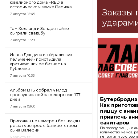
ювелирного дома FRED в
историческом замке Парижа
Заказы 
7 августа 15:49
ударами
Том Холланд и Зендея тайно
сыграли свадьбу
7 августа 15:29
Илана Дылдина из «Уральских
пельменей» пристыдила
критикующих ее бизнес на
Рублевке
7 августа 10:33
Альбом BTS собрал 4 млрд
прослушиваний за рекордные 137
Бутербродная
дней
Как приготов
7 августа 08:00
пиццу с анан
привлечь вн
Пригожин не намерен без нужды
санитаров
решать вопрос с банкротством
По поводу пиццы с а
сына Валерии
количество мемов, р
неприязни со сторо
6 августа 19:51