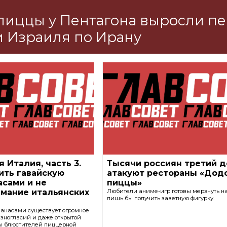
пиццы у Пентагона выросли п
 Израиля по Ирану
 Италия, часть 3.
Тысячи россиян третий д
ить гавайскую
атакуют рестораны «Дод
асами и не
пиццы»
имание итальянских
Любители аниме-игр готовы мерзнуть н
лишь бы получить заветную фигурку.
нанасами существует огромное
азногласий и даже открытой
ны блюстителей пиццерной