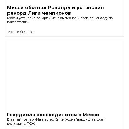
Месси обогнал Роналду и установил
рекорд Лиги чемпионов
Месси установил рекорд Лиги чемпионов и обогнал Роналду по
показателям.
15 сентября 11:44
Гвардиола воссоединится с Месси
Главный тренер «Манчестер Сити» Хосеп Гвардиола может
возглавить ПСЖ.