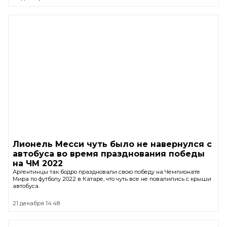
Лионель Месси чуть было не навернулся с
автобуса во время празднования победы
на ЧМ 2022
Аргентинцы так бодро праздновали свою победу на Чемпионате
Мира по футболу 2022 в Катаре, что чуть все не повалились с крыши
автобуса.
21 декабря 14:48