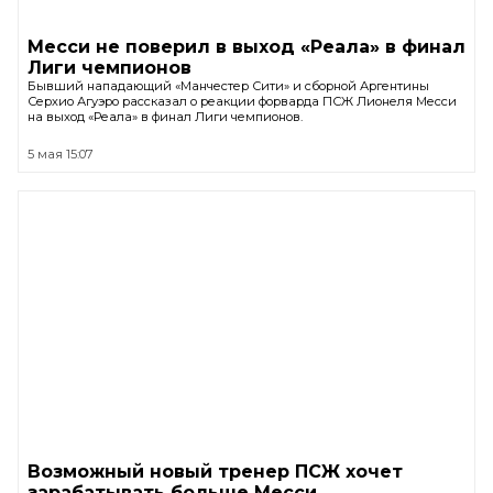
Месси не поверил в выход «Реала» в финал
Лиги чемпионов
Бывший нападающий «Манчестер Сити» и сборной Аргентины
Серхио Агуэро рассказал о реакции форварда ПСЖ Лионеля Месси
на выход «Реала» в финал Лиги чемпионов.
5 мая 15:07
Возможный новый тренер ПСЖ хочет
зарабатывать больше Месси