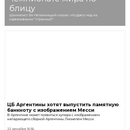
блицу
Шахматист Ян Непомнящий сказал, что дресс-код на
соревновании "странный".
ЦБ Аргентины хотят выпустить памятную
банкноту с изображением Месси
В Аргентине может появиться купюра с изображением
нападающего сборной Аргентины Лионелем Месси.
22 декабря 16:56