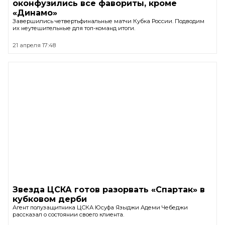
оконфузились все фавориты, кроме
«Динамо»
Завершились четвертьфинальные матчи Кубка России. Подводим
их неутешительные для топ-команд итоги.
21 апреля 17:48
Звезда ЦСКА готов разорвать «Спартак» в
кубковом дерби
Агент полузащитника ЦСКА Юсуфа Языджи Адеми Чебеджи
рассказал о состоянии своего клиента.