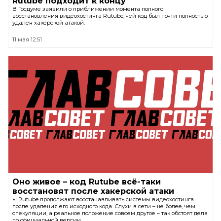
Rutube подходит к концу
В Госдуме заявили о приближении момента полного
восстановления видеохостинга Rutube, чей код был почти полностью
удалён хакерской атакой.
11 мая 12:51
Оно живое – код Rutube всё-таки
восстановят после хакерской атаки
ы Rutube продолжают восстанавливать системы видеохостинга
после удаления его исходного кода. Слухи в сети – не более, чем
спекуляции, а реальное положение совсем другое – так обстоят дела
по официальной версии.