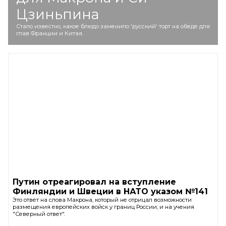
Цзиньпина
Стало известно, какое блюдо заменило 'русский' торт на обеде для
глав Франции и Китая.
Путин отреагировал на вступление
Финляндии и Швеции в НАТО указом №141
Это ответ на слова Макрона, который не отрицал возможности
размещения европейских войск у границ России, и на учения
"Северный ответ".