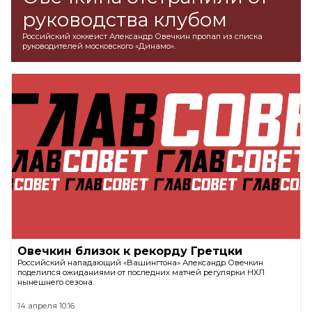
руководства клубом
Российский хоккеист Александр Овечкин пропал из списка
руководителей московского «Динамо».
Овечкин близок к рекорду Гретцки
Российский нападающий «Вашингтона» Александр Овечкин
поделился ожиданиями от последних матчей регулярки НХЛ
нынешнего сезона.
14 апреля 10:16