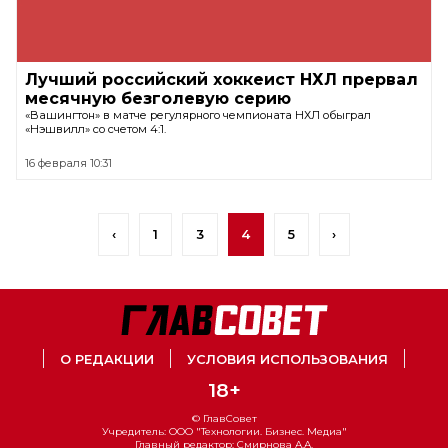
Лучший российский хоккеист НХЛ прервал
месячную безголевую серию
«Вашингтон» в матче регулярного чемпионата НХЛ обыграл
«Нэшвилл» со счетом 4:1.
16 февраля 10:31
‹
1
3
4
5
›
О РЕДАКЦИИ
УСЛОВИЯ ИСПОЛЬЗОВАНИЯ
18+
© ГлавСовет
Учредитель: ООО "Технологии. Бизнес. Медиа"
Главный редактор: Смирнова А.А.