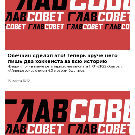
Овечкин сделал это! Теперь круче него
лишь два хоккеиста за всю историю
«Вашингтон» в матче регулярного чемпионата НХЛ-21/22 обыграл
«Айлендерс» со счетом 4:3 в серии буллитов.
16 марта 10:12