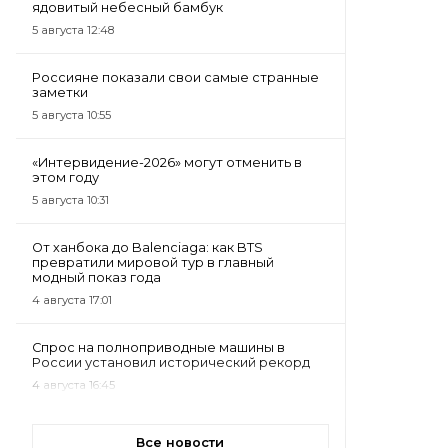
ядовитый небесный бамбук
5 августа 12:48
Россияне показали свои самые странные
заметки
5 августа 10:55
«Интервидение-2026» могут отменить в
этом году
5 августа 10:31
От ханбока до Balenciaga: как BTS
превратили мировой тур в главный
модный показ года
4 августа 17:01
Спрос на полноприводные машины в
России установил исторический рекорд
4 августа 16:45
Все новости