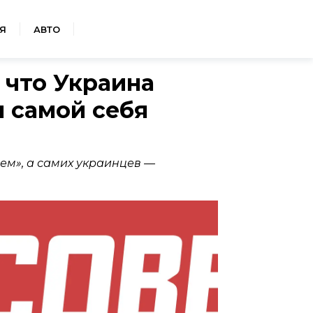
Я
АВТО
 что Украина
я самой себя
ем», а самих украинцев —