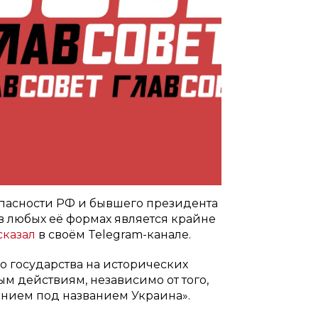
опасности РФ и бывшего президента
 любых её формах является крайне
сказал
в своём Telegram-канале.
о государства на исторических
м действиям, независимо от того,
анием под названием Украина».