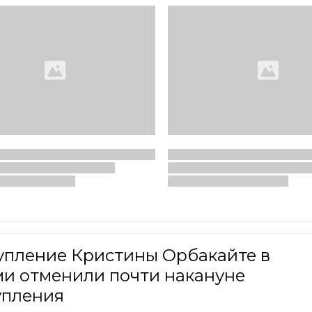
упление Кристины Орбакайте в
ми отменили почти накануне
упления