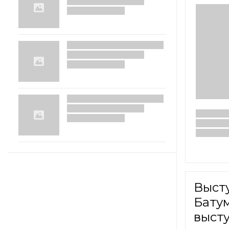
Выст
Бату
выст