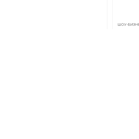
ШОУ-БИЗН
«Осо
гости
ШОУ-БИЗН
Росси
рабо