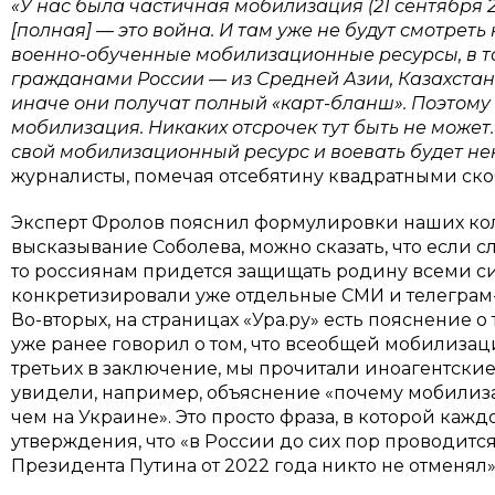
«У нас была частичная мобилизация (21 сентября 
[полная] — это война. И там уже не будут смотреть
военно-обученные мобилизационные ресурсы, в том
гражданами России — из Средней Азии, Казахстана.
иначе они получат полный «карт-бланш». Поэтому
мобилизация. Никаких отсрочек тут быть не може
свой мобилизационный ресурс и воевать будет не
журналисты, помечая отсебятину квадратными ско
Эксперт Фролов пояснил формулировки наших кол
высказывание Соболева, можно сказать, что если с
то россиянам придется защищать родину всеми си
конкретизировали уже отдельные СМИ и телеграм-
Во-вторых, на страницах «Ура.ру» есть пояснение о 
уже ранее говорил о том, что всеобщей мобилизаци
третьих в заключение, мы прочитали иноагентские
увидели, например, объяснение «почему мобилиза
чем на Украине». Это просто фраза, в которой кажд
утверждения, что «в России до сих пор проводится
Президента Путина от 2022 года никто не отменял»