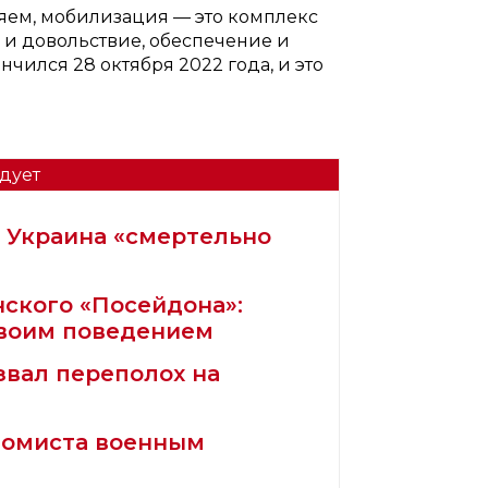
няем, мобилизация — это комплекс
о и довольствие, обеспечение и
чился 28 октября 2022 года, и это
дует
 Украина «смертельно
нского «Посейдона»:
своим поведением
звал переполох на
номиста военным