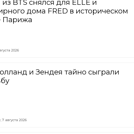
из BTS снялся для ELLE и
ирного дома FRED в историческом
е Парижа
вгуста 2026
олланд и Зендея тайно сыграли
ьбу
,
7 августа 2026