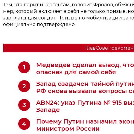
Тем, кто верит иноагентам, говорит Фролов, объяс
мер, который включает в себя не только призыв, н
зарплаты для солдат. Призыв по мобилизации закон
официально подтверждено.
ГлавСовет рекомен
Медведев сделал вывод, что
1
опасна» для самой себя
Запад озадачен тайной пути
2
РФ снова вызвала вопросы 
ABN24: указ Путина № 915 вы
3
Западе
Почему Путин назначил эко
4
министром России