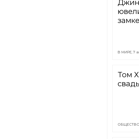
Джин 
ювел
замк
В МИРЕ,
7 а
Том Х
свад
ОБЩЕСТВО