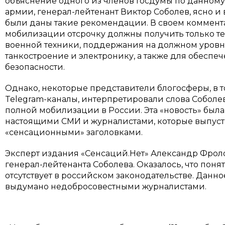
объяснение одного из членов Госдумы по данном
армии, генерал-лейтенант Виктор Соболев, ясно и
были даны такие рекомендации. В своем комментар
мобилизации отсрочку должны получить только те,
военной техники, поддержания на должном уров
танкостроение и электронику, а также для обесп
безопасности.
Однако, некоторые представители блогосферы, в 
Telegram-каналы, интерпретировали слова Соболев
полной мобилизации в России. Эта «новость» была
настоящими СМИ и журналистами, которые выпуст
«сенсационными» заголовками.
Эксперт издания «Сенсаций.Нет» Александр Фро
генерал-лейтенанта Соболева. Оказалось, что пон
отсутствует в российском законодательстве. Данн
выдумано недобросовестными журналистами.