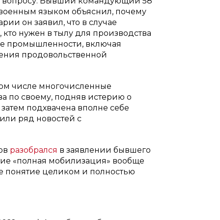
у вопросу. Бывший командующий 58
 военным языком объяснил, почему
ии он заявил, что в случае
 кто нужен в тылу для производства
не промышленности, включая
ечения продовольственной
том числе многочисленные
а по своему, подняв истерию о
 затем подхвачена вполне себе
или ряд новостей с
лов
разобрался
в заявлении бывшего
ятие «полная мобилизация» вообще
ое понятие целиком и полностью