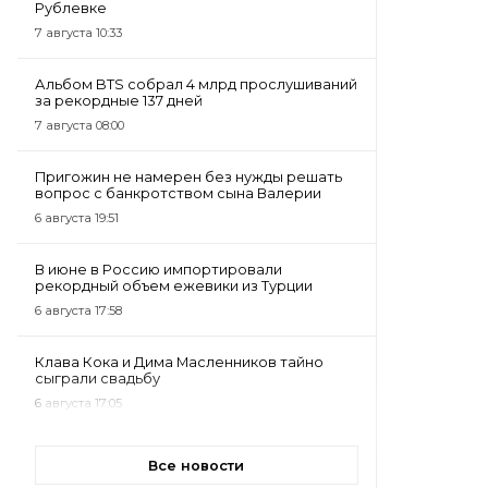
Рублевке
7 августа 10:33
Альбом BTS собрал 4 млрд прослушиваний
за рекордные 137 дней
7 августа 08:00
Пригожин не намерен без нужды решать
вопрос с банкротством сына Валерии
6 августа 19:51
В июне в Россию импортировали
рекордный объем ежевики из Турции
6 августа 17:58
Клава Кока и Дима Масленников тайно
сыграли свадьбу
6 августа 17:05
Все новости