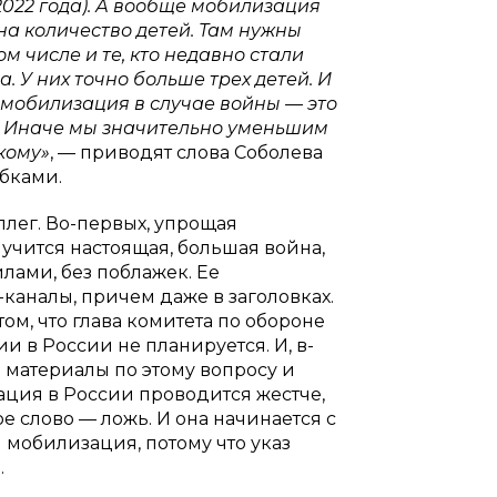
2022 года). А вообще мобилизация
 на количество детей. Там нужны
 числе и те, кто недавно стали
 У них точно больше трех детей. И
 мобилизация в случае войны — это
т. Иначе мы значительно уменьшим
кому»
, — приводят слова Соболева
бками.
лег. Во-первых, упрощая
лучится настоящая, большая война,
лами, без поблажек. Ее
каналы, причем даже в заголовках.
том, что глава комитета по обороне
и в России не планируется. И, в-
 материалы по этому вопросу и
ция в России проводится жестче,
ое слово — ложь. И она начинается с
 мобилизация, потому что указ
.