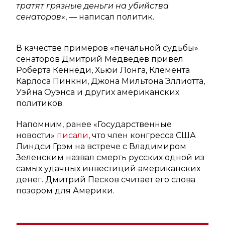
тратят грязные деньги на убийства
сенаторов
«, — написал политик.
В качестве примеров «печальной судьбы»
сенаторов Дмитрий Медведев привел
Роберта Кеннеди, Хьюи Лонга, Клемента
Карлоса Пинкни, Джона Мильтона Эллиотта,
Уэйна Оуэнса и других американских
политиков.
Напомним, ранее «Государственные
новости»
писали
, что член конгресса США
Линдси Грэм на встрече с Владимиром
Зеленским назвал смерть русских одной из
самых удачных инвестиций американских
денег. Дмитрий Песков считает его слова
позором для Америки.