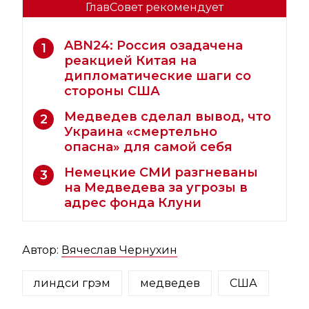
ГлавСовет рекомендует
ABN24: Россия озадачена
1
реакцией Китая на
дипломатические шаги со
стороны США
Медведев сделал вывод, что
2
Украина «смертельно
опасна» для самой себя
Немецкие СМИ разгневаны
3
на Медведева за угрозы в
адрес фонда Клуни
Автор:
Вячеслав Чернухин
линдси грэм
медведев
США