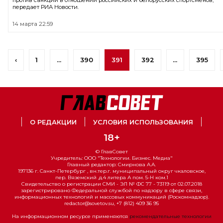
против санкций в отношении российских и белорусских спортсменов,
передает РИА Новости.
14 марта 22:59
‹
1
...
390
391
392
...
395
О РЕДАКЦИИ
УСЛОВИЯ ИСПОЛЬЗОВАНИЯ
18+
© ГлавСовет
Учредитель: ООО "Технологии. Бизнес. Медиа"
Главный редактор: Смирнова А.А.
197136 г. Санкт-Петербург , вн.тер.г. муниципальный округ чкаловское,
пер. Вяземский ,д.4 литера А пом. 5-Н ком.1
Свидетельство о регистрации СМИ - ЭЛ № ФС 77 - 73119 от 02.07.2018
зарегистрировано Федеральной службой по надзору в сфере связи,
информационных технологий и массовых коммуникаций (Роскомнадзор).
redactor@sovetov.su, +7 (812) 409 36 95
На информационном ресурсе применяются
рекомендательные технологии