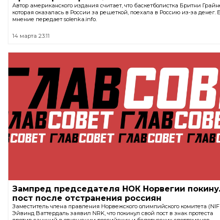
Автор американского издания считает, что баскетболистка Бритни Грайн
которая оказалась в России за решеткой, поехала в Россию из-за денег. 
мнение передает solenka.info.
14 марта 23:11
Зампред председателя НОК Норвегии покину
пост после отстранения россиян
Заместитель члена правления Норвежского олимпийского комитета (NIF
Эйвинд Ваттердаль заявил NRK, что покинул свой пост в знак протеста