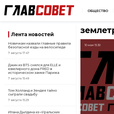
ОБЩЕСТВО
землет
Лента новостей
Новичкам назвали главные правила
10 мая 15:30
безопасной езды на велосипеде
7 августа 17:47
Джин из BTS снялся для ELLE и
ювелирного дома FRED в
историческом замке Парижа
7 августа 15:49
Том Холланд и Зендея тайно
сыграли свадьбу
7 августа 15:29
Илана Дылдина из «Уральских