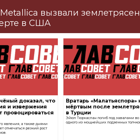
Metallica вызвали землетрясе
ерте в США
чёный доказал, что
Вратарь «Малатьяспора»
ия и извержения
мёртвым после землетря
т провоцироваться
в Турции
Эйюп Тюркаслан погиб под завалами во
одного из мощнейших подземных толчко
го явления, а также днями
ет отмечаться резкий рост
мов.