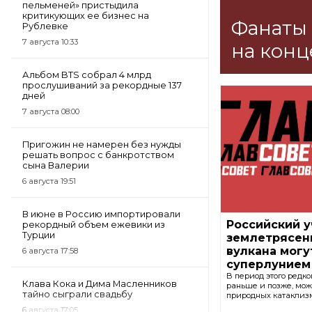
пельменей» пристыдила
критикующих ее бизнес на
Фанаты 
Рублевке
7 августа 10:33
на конц
Альбом BTS собрал 4 млрд
прослушиваний за рекордные 137
дней
7 августа 08:00
Пригожин не намерен без нужды
решать вопрос с банкротством
сына Валерии
6 августа 19:51
В июне в Россию импортировали
Российский у
рекордный объем ежевики из
Турции
землетрясен
вулкана могу
6 августа 17:58
суперлунием
В период этого редко
Клава Кока и Дима Масленников
раньше и позже, мож
тайно сыграли свадьбу
природных катаклиз
6 августа 17:05