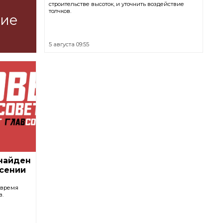
строительстве высоток, и уточнить воздействие
толчков.
ние
5 августа 09:55
 найден
сении
 время
в.