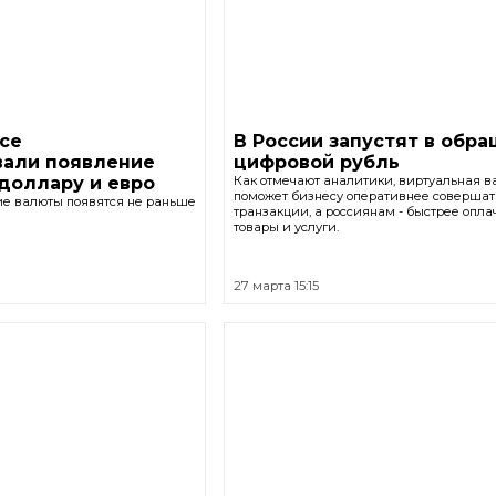
се
В России запустят в обр
вали появление
цифровой рубль
доллару и евро
Как отмечают аналитики, виртуальная в
поможет бизнесу оперативнее совершат
 валюты появятся не раньше
транзакции, а россиянам - быстрее опла
товары и услуги.
27 марта 15:15