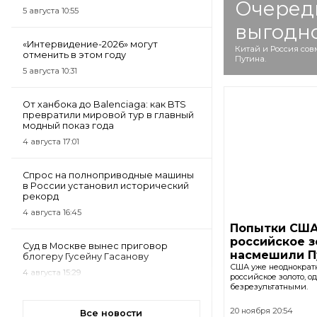
Очередн
5 августа 10:55
выгодно
«Интервидение-2026» могут
Китай и Россия сов
отменить в этом году
Путина.
5 августа 10:31
От ханбока до Balenciaga: как BTS
превратили мировой тур в главный
модный показ года
4 августа 17:01
Спрос на полноприводные машины
в России установил исторический
рекорд
4 августа 16:45
Попытки США
российское з
Суд в Москве вынес приговор
насмешили П
блогеру Гусейну Гасанову
США уже неоднократн
4 августа 15:29
российское золото, о
безрезультатными.
20 ноября 20:54
Все новости