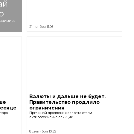
ай
о
Владимира
21 ноября 11:06
Валюты и дальше не будет.
ьше
Правительство продлило
месяце
ограничения
евро.
Причиной продления запрета стали
антироссийские санкции.
8 сентября 10:55