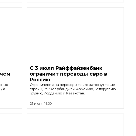
С 3 июля Райффайзенбанк
 чем
ограничит переводы евро в
Россию
ичных
Ограничения на переводы также затронут такие
, а
страны, как Азербайджан, Армению, Белоруссию,
Грузию, Иорданию и Казахстан.
21 июня 18:00