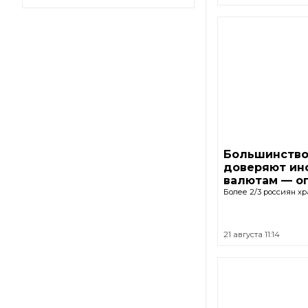
Большинство
доверяют ин
валютам — о
Более 2/3 россиян хр
21 августа 11:14