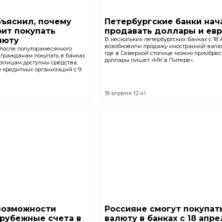
ъяснил, почему
Петербургские банки нач
оит покупать
продавать доллары и ев
люту
В нескольких петербургских банках с 18
возобновили продажу иностранной валют
 после полуторамесячного
где в Северной столице можно приобрес
гражданам покупать в банках
доллары пишет «МК в Питере».
злицам доступны средства,
 кредитных организаций с 9
18 апреля 12:41
возможности
Россияне смогут покупат
рубежные счета в
валюту в банках с 18 апр