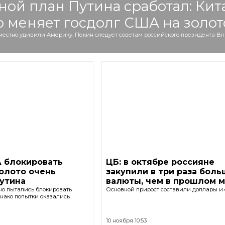
ой план Путина сработал: Кит
 меняет госдолг США на золот
местно удивили Америку. Пекин следует советам российского президента 
 блокировать
ЦБ: в октябре россияне
олото очень
закупили в три раза бол
утина
валюты, чем в прошлом 
о пытались блокировать
Основной прирост составили доллары и 
днако попытки оказались
10 ноября 10:53