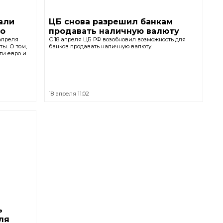
али
ЦБ снова разрешил банкам
ро
продавать наличную валюту
 апреля
С 18 апреля ЦБ РФ возобновил возможность для
ы. О том,
банков продавать наличную валюту.
ти евро и
18 апреля 11:02
ь
еля