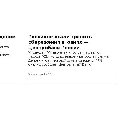
ащение
Россияне стали хранить
сбережения в юанях —
алюта
Центробанк России
ь
У граждан РФ на счетах иностранных валют
чивать
находит 105,4 млрд долларов – рекордная сумма.
Депозиту юаня из этой суммы отводится 17%
физлиц, сообщает Центральный Банк.
25 марта 16:44