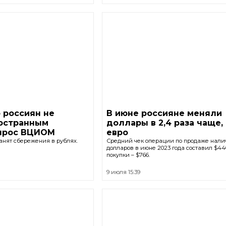
 россиян не
В июне россияне меняли
остранным
доллары в 2,4 раза чаще,
прос ВЦИОМ
евро
анят сбережения в рублях.
Средний чек операции по продаже нал
долларов в июне 2023 года составил $446
покупки – $766.
9 июля 15:39