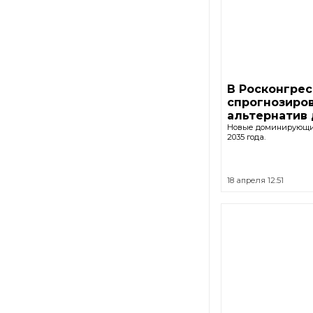
В Росконгрес
спрогнозиро
альтернатив 
Новые доминирующие
2035 года.
18 апреля 12:51