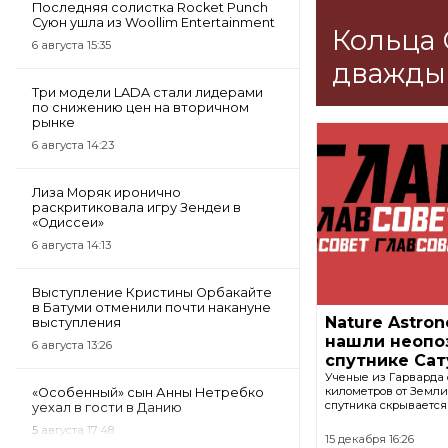
Последняя солистка Rocket Punch
Суюн ушла из Woollim Entertainment
Кольца 
6 августа 15:35
дважды
Три модели LADA стали лидерами
по снижению цен на вторичном
рынке
6 августа 14:23
Лиза Моряк иронично
раскритиковала игру Зендеи в
«Одиссеи»
6 августа 14:13
Выступление Кристины Орбакайте
в Батуми отменили почти накануне
Nature Astro
выступления
нашли неопо
6 августа 13:26
спутнике Сат
Ученые из Гарварда с
километров от Земли
«Особенный» сын Анны Нетребко
спутника скрывается
уехал в гости в Данию
5 августа 17:48
15 декабря 16:26