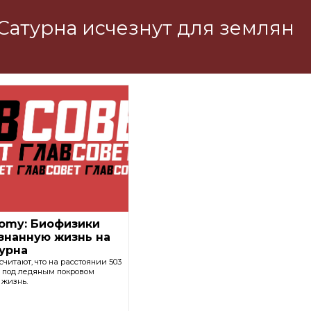
Сатурна исчезнут для землян
nomy: Биофизики
знанную жизнь на
урна
читают, что на расстоянии 503
 под ледяным покровом
 жизнь.