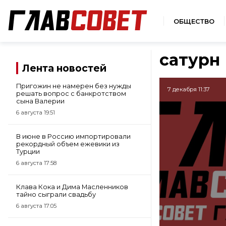
ОБЩЕСТВО
сатурн
Лента новостей
Пригожин не намерен без нужды
7 декабря 11:37
решать вопрос с банкротством
сына Валерии
6 августа 19:51
В июне в Россию импортировали
рекордный объем ежевики из
Турции
6 августа 17:58
Клава Кока и Дима Масленников
тайно сыграли свадьбу
6 августа 17:05