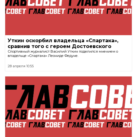
Уткин оскорбил владельца «Спартака»,
сравнив того с героем Достоевского
Спортивный журналист Василий Уткин поделился мнением о
владельце «Спартака» Леониде Федуне.
28 апреля 10:55