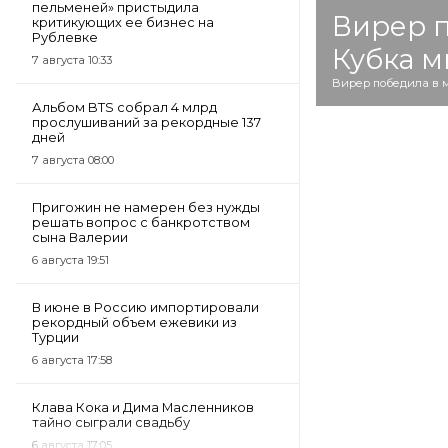
пельменей» пристыдила
Вирер п
критикующих ее бизнес на
Рублевке
Кубка м
7 августа 10:33
Вирер победила в м
Альбом BTS собрал 4 млрд
прослушиваний за рекордные 137
дней
7 августа 08:00
Пригожин не намерен без нужды
решать вопрос с банкротством
сына Валерии
6 августа 19:51
В июне в Россию импортировали
рекордный объем ежевики из
Турции
6 августа 17:58
Клава Кока и Дима Масленников
тайно сыграли свадьбу
6 августа 17:05