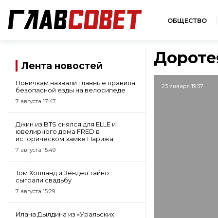
ОБЩЕСТВО
Дороте
Лента новостей
Новичкам назвали главные правила
23 января 19:37
безопасной езды на велосипеде
7 августа 17:47
Джин из BTS снялся для ELLE и
ювелирного дома FRED в
историческом замке Парижа
7 августа 15:49
Том Холланд и Зендея тайно
сыграли свадьбу
7 августа 15:29
Илана Дылдина из «Уральских