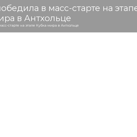
обедила в масс-старте на этап
ира в Антхольце
асс-старте на этапе Кубка мира в Антхольце