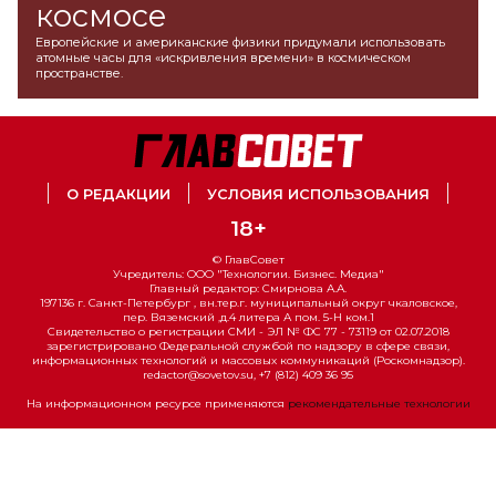
космосе
Европейские и американские физики придумали использовать
атомные часы для «искривления времени» в космическом
пространстве.
О РЕДАКЦИИ
УСЛОВИЯ ИСПОЛЬЗОВАНИЯ
18+
© ГлавСовет
Учредитель: ООО "Технологии. Бизнес. Медиа"
Главный редактор: Смирнова А.А.
197136 г. Санкт-Петербург , вн.тер.г. муниципальный округ чкаловское,
пер. Вяземский ,д.4 литера А пом. 5-Н ком.1
Свидетельство о регистрации СМИ - ЭЛ № ФС 77 - 73119 от 02.07.2018
зарегистрировано Федеральной службой по надзору в сфере связи,
информационных технологий и массовых коммуникаций (Роскомнадзор).
redactor@sovetov.su, +7 (812) 409 36 95
На информационном ресурсе применяются
рекомендательные технологии