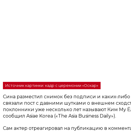
Источник картинки: кадр с церемонии «Оскар»
Сина разместил снимок без подписи и каких-либо
связали пост с давними шутками о внешнем сходст
поклонники уже несколько лет называют Ким Му 
сообщил Asiae Korea («The Asia Business Daily»).
Сам актер отреагировал на публикацию в коммент