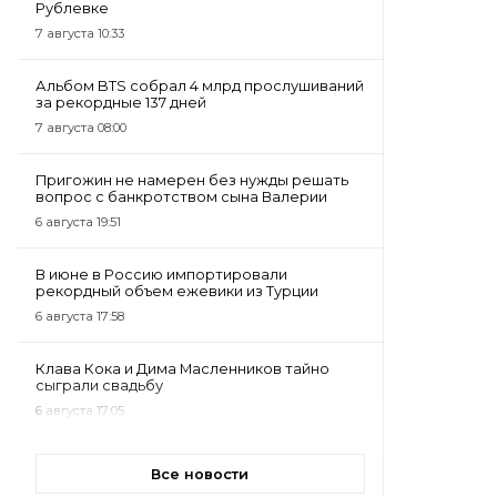
Рублевке
7 августа 10:33
Альбом BTS собрал 4 млрд прослушиваний
за рекордные 137 дней
7 августа 08:00
Пригожин не намерен без нужды решать
вопрос с банкротством сына Валерии
6 августа 19:51
В июне в Россию импортировали
рекордный объем ежевики из Турции
6 августа 17:58
Клава Кока и Дима Масленников тайно
сыграли свадьбу
6 августа 17:05
Все новости