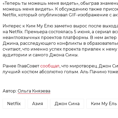
«Теперь ты можешь меня видеть», обыграв знамен
можешь меня видеть». К обсуждению также прис
Netflix, который опубликовал GIF-изображение с ак
Интерес к Ким Му Ёлю заметно вырос после выход
на Netflix. Премьера состоялась 5 июня, а сериал 
неанглоязычных проектов платформы. В нем актер
Джина, расследующего конфликты в образователь
считают, что именно успех проекта привлек к не
аудитории и самого Джона Сины.
Ранее ГлавСовет
сообщал
, что миротворец Джон Си
лучший костюм абсолютно голым. Аль Пачино тоже
Автор:
Ольга Князева
Netflix
Азия
Джон Сина
Ким Му Ёль