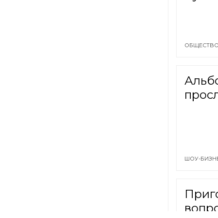
ОБЩЕСТВО
Альб
прос
ШОУ-БИЗН
Приг
вопро