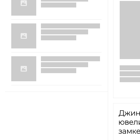
Джин 
ювел
замк