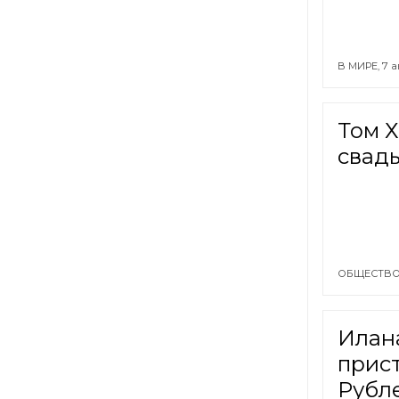
В МИРЕ,
7 а
Том Х
свад
ОБЩЕСТВО
Илан
прис
Рубл