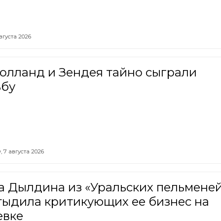
вгуста 2026
олланд и Зендея тайно сыграли
ьбу
,
7 августа 2026
а Дылдина из «Уральских пельмене
тыдила критикующих ее бизнес на
евке