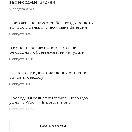
за рекордные 137 дней
7 августа 08:00
Пригожин не намерен без нужды решать
вопрос с банкротством сына Валерии
6 августа 19:51
В июне в Россию импортировали
рекордный объем ежевики из Турции
6 августа 17:58
Клава Кока и Дима Масленников тайно
сыграли свадьбу
6 августа 17:05
Последняя солистка Rocket Punch Суюн
ушла из Woollim Entertainment
6 августа 15:35
Все новости