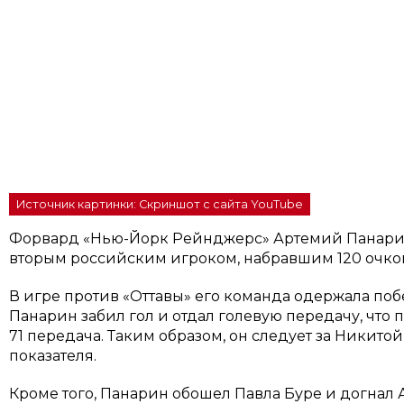
Источник картинки: Скриншот с сайта YouTube
Форвард «Нью-Йорк Рейнджерс» Артемий Панар
вторым российским игроком, набравшим 120 очков 
В игре против «Оттавы» его команда одержала побед
Панарин забил гол и отдал голевую передачу, что 
71 передача. Таким образом, он следует за Никито
показателя.
Кроме того, Панарин обошел Павла Буре и догнал 