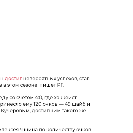
ин
достиг
невероятных успехов, став
в этом сезоне, пишет РГ.
у со счетом 4:0, где хоккеист
принесло ему 120 очков — 49 шайб и
й Кучеровым, достигшим такого же
Алексея Яшина по количеству очков