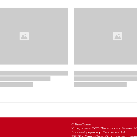
© ГлавСовет
Учредитель: ООО "Технологии. Бизнес. 
Главный редактор: Смирнова А.А.
197136 г. Санкт-Петербург , вн.тер.г. м