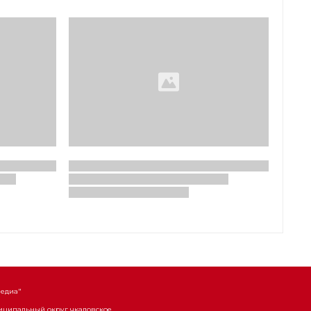
Медиа"
униципальный округ чкаловское,