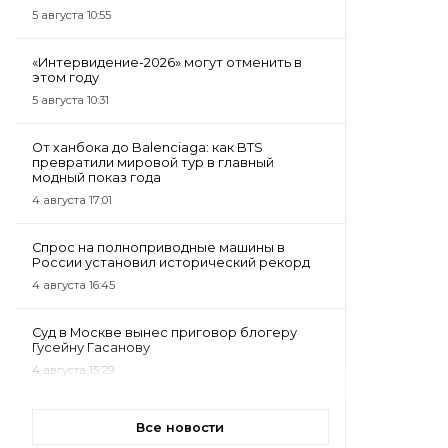
5 августа 10:55
«Интервидение-2026» могут отменить в
этом году
5 августа 10:31
От ханбока до Balenciaga: как BTS
превратили мировой тур в главный
модный показ года
4 августа 17:01
Спрос на полноприводные машины в
России установил исторический рекорд
4 августа 16:45
Суд в Москве вынес приговор блогеру
Гусейну Гасанову
4 августа 15:29
Все новости