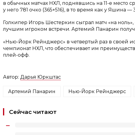
в обычных матчах НХЛ, поднявшись на 11-е место с
у него 781 очко (365+516), в то время как у Яшина —
Голкипер Игорь Шестеркин сыграл матч «на ноль», 
лучшим игроком встречи. Артемий Панарин получи
«Нью-Йорк Рейнджерс» в четвертый раз в своей 
чемпионат НХЛ, что обеспечивает им преимуществ
плей-офф.
Автор:
Дарья Юркштас
Артемий Панарин
Нью-Йорк Рейнджерс
Сейчас читают