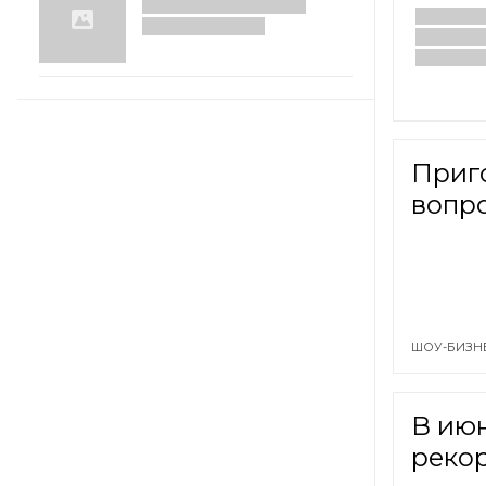
Приг
вопро
ШОУ-БИЗН
В ию
реко