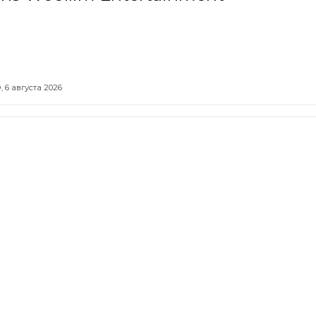
,
6 августа 2026
модели LADA стали лидерами по
ению цен на вторичном рынке
уста 2026