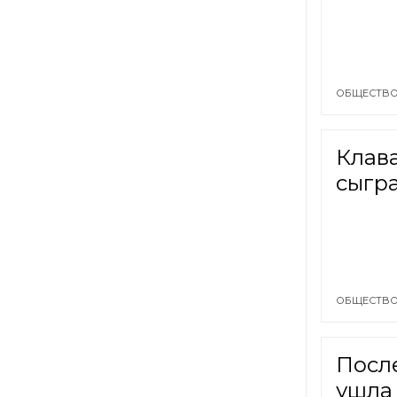
ОБЩЕСТВО
Клав
сыгр
ОБЩЕСТВО
Посл
ушла 