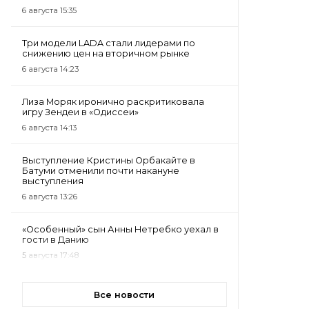
6 августа 15:35
Три модели LADA стали лидерами по
снижению цен на вторичном рынке
6 августа 14:23
Лиза Моряк иронично раскритиковала
игру Зендеи в «Одиссеи»
6 августа 14:13
Выступление Кристины Орбакайте в
Батуми отменили почти накануне
выступления
6 августа 13:26
«Особенный» сын Анны Нетребко уехал в
гости в Данию
5 августа 17:48
Все новости