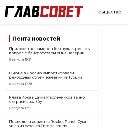
ОБЩЕСТВО
Лента новостей
Пригожин не намерен без нужды решать
вопрос с банкротством сына Валерии
6 августа 19:51
В июне в Россию импортировали
рекордный объем ежевики из Турции
6 августа 17:58
Клава Кока и Дима Масленников тайно
сыграли свадьбу
6 августа 17:05
Последняя солистка Rocket Punch Суюн
ушла из Woollim Entertainment