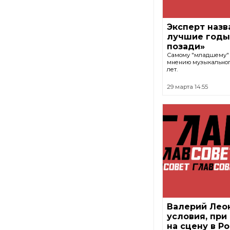
Эксперт назв
лучшие годы
позади»
Самому "младшему" 
мнению музыкального
лет.
29 марта 14:55
Валерий Лео
условия, при
на сцену в Р