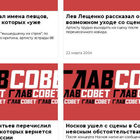
ал имена певцов,
Лев Лещенко рассказал о
 которых «уже
возможном уходе со сце
Артисту трудно выходить на сцену после
перенесенного ковида.
"вышедшему из строя", по
 критика, артисту эстрады 68
22 марта 20:04
нтьев перечислил
Носков ушел с сцены в С
 которых вернется
неясным обстоятельства
оссии
После концерта Носков написал сообщен