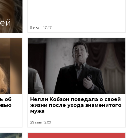
лей
9 июля 17:47
ь об
Нелли Кобзон поведала о своей
овью
жизни после ухода знаменитого
мужа
29 мая 12:00