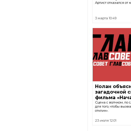
Артист отказался от 
3 марта 10:49
Нолан объяс
загадочной с
фильма «Нач
Сцена с волчком, по 
для того, чтобы вызв
отклик».
23 июля 12:01