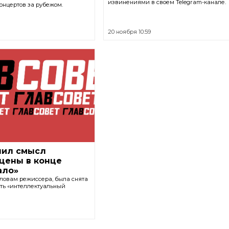
извинениями в своем Telegram-канале.
концертов за рубежом.
20 ноября 10:59
нил смысл
цены в конце
ало»
словам режиссера, была снята
ать «интеллектуальный