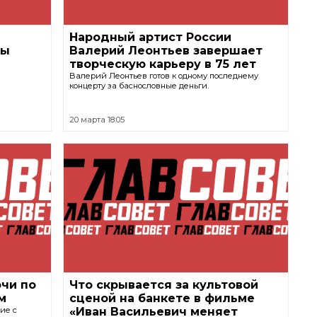
Народный артист России
ны
Валерий Леонтьев завершает
творческую карьеру в 75 лет
Валерий Леонтьев готов к одному последнему
концерту за баснословные деньги.
20 марта 18:05
очи по
Что скрывается за культовой
м
сценой на банкете в фильме
ие с
«Иван Васильевич меняет