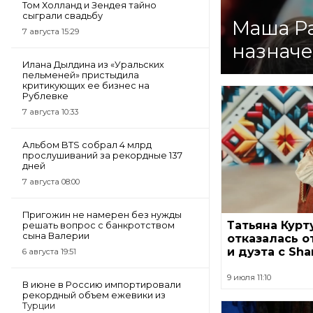
Том Холланд и Зендея тайно
сыграли свадьбу
Маша Ра
7 августа 15:29
назначе
Илана Дылдина из «Уральских
пельменей» пристыдила
критикующих ее бизнес на
Рублевке
7 августа 10:33
Альбом BTS собрал 4 млрд
прослушиваний за рекордные 137
дней
7 августа 08:00
Пригожин не намерен без нужды
Татьяна Курт
решать вопрос с банкротством
сына Валерии
отказалась о
и дуэта с Sh
6 августа 19:51
9 июля 11:10
В июне в Россию импортировали
рекордный объем ежевики из
Турции