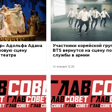
ар» Адольфа Адана
Участники корейской гру
новую сцену
BTS вернутся на сцену п
 театра
службы в армии
14 января 12:26