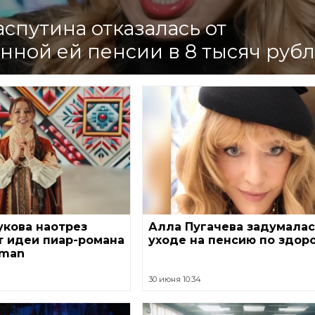
спутина отказалась от
нной ей пенсии в 8 тысяч руб
укова наотрез
Алла Пугачева задумалас
т идеи пиар-романа
уходе на пенсию по здор
aman
30 июня 10:34