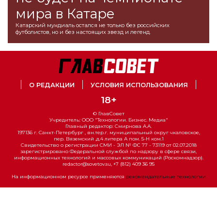
мира в Катаре
Катарский мундиаль остался не только без российских
футболистов, но и без настоящих звезд и легенд.
О РЕДАКЦИИ
УСЛОВИЯ ИСПОЛЬЗОВАНИЯ
18+
© ГлавСовет
Учредитель: ООО "Технологии. Бизнес. Медиа"
Главный редактор: Смирнова А.А.
197136 г. Санкт-Петербург , вн.тер.г. муниципальный округ чкаловское,
пер. Вяземский ,д.4 литера А пом. 5-Н ком.1
Свидетельство о регистрации СМИ - ЭЛ № ФС 77 - 73119 от 02.07.2018
зарегистрировано Федеральной службой по надзору в сфере связи,
информационных технологий и массовых коммуникаций (Роскомнадзор).
redactor@sovetov.su, +7 (812) 409 36 95
На информационном ресурсе применяются
рекомендательные технологии