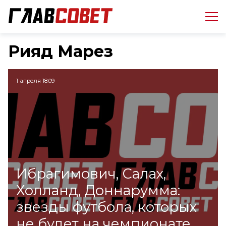
Рияд Марез
1 апреля 18:09
Ибрагимович, Салах,
Холланд, Доннарумма:
звезды футбола, которых
не будет на чемпионате