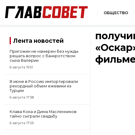
ОБЩЕСТВО
получи
Лента новостей
«Оскар»
Пригожин не намерен без нужды
фильме
решать вопрос с банкротством
сына Валерии
6 августа 19:51
В июне в Россию импортировали
рекордный объем ежевики из
Турции
6 августа 17:58
Клава Кока и Дима Масленников
тайно сыграли свадьбу
6 августа 17:05