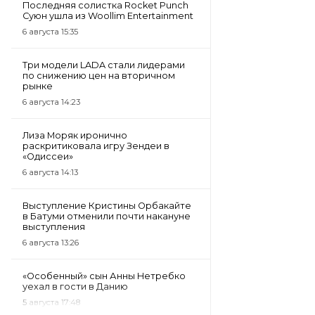
Последняя солистка Rocket Punch
Суюн ушла из Woollim Entertainment
6 августа 15:35
Три модели LADA стали лидерами
по снижению цен на вторичном
рынке
6 августа 14:23
Лиза Моряк иронично
раскритиковала игру Зендеи в
«Одиссеи»
6 августа 14:13
Выступление Кристины Орбакайте
в Батуми отменили почти накануне
выступления
6 августа 13:26
«Особенный» сын Анны Нетребко
уехал в гости в Данию
5 августа 17:48