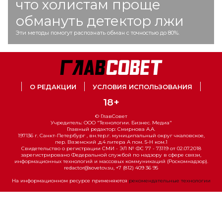
что холистам проще
обмануть детектор лжи
Эти методы помогут распознать обман с точностью до 80%.
О РЕДАКЦИИ
УСЛОВИЯ ИСПОЛЬЗОВАНИЯ
18+
© ГлавСовет
Учредитель: ООО "Технологии. Бизнес. Медиа"
Главный редактор: Смирнова А.А.
197136 г. Санкт-Петербург , вн.тер.г. муниципальный округ чкаловское,
пер. Вяземский ,д.4 литера А пом. 5-Н ком.1
Свидетельство о регистрации СМИ - ЭЛ № ФС 77 - 73119 от 02.07.2018
зарегистрировано Федеральной службой по надзору в сфере связи,
информационных технологий и массовых коммуникаций (Роскомнадзор).
redactor@sovetov.su, +7 (812) 409 36 95
На информационном ресурсе применяются
рекомендательные технологии