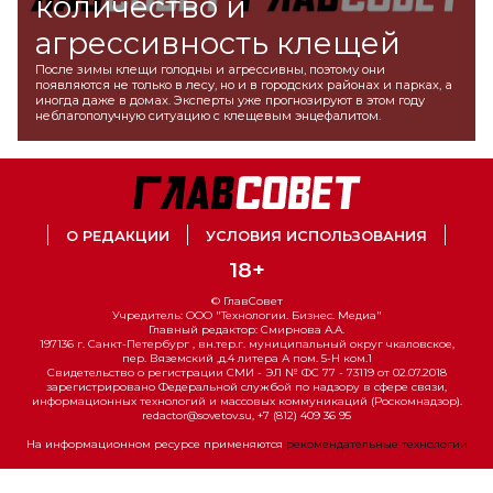
количество и
агрессивность клещей
После зимы клещи голодны и агрессивны, поэтому они
появляются не только в лесу, но и в городских районах и парках, а
иногда даже в домах. Эксперты уже прогнозируют в этом году
неблагополучную ситуацию с клещевым энцефалитом.
О РЕДАКЦИИ
УСЛОВИЯ ИСПОЛЬЗОВАНИЯ
18+
© ГлавСовет
Учредитель: ООО "Технологии. Бизнес. Медиа"
Главный редактор: Смирнова А.А.
197136 г. Санкт-Петербург , вн.тер.г. муниципальный округ чкаловское,
пер. Вяземский ,д.4 литера А пом. 5-Н ком.1
Свидетельство о регистрации СМИ - ЭЛ № ФС 77 - 73119 от 02.07.2018
зарегистрировано Федеральной службой по надзору в сфере связи,
информационных технологий и массовых коммуникаций (Роскомнадзор).
redactor@sovetov.su, +7 (812) 409 36 95
На информационном ресурсе применяются
рекомендательные технологии