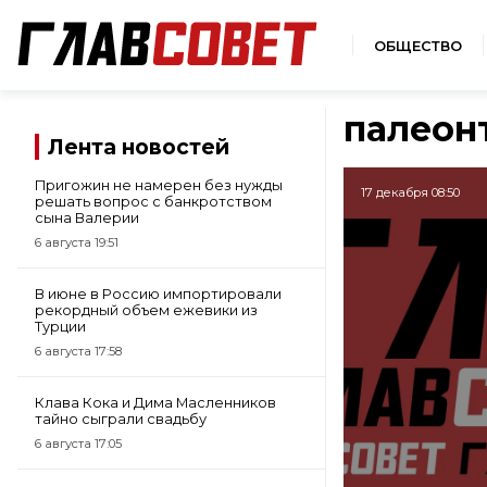
ОБЩЕСТВО
палеон
Лента новостей
Пригожин не намерен без нужды
17 декабря 08:50
решать вопрос с банкротством
сына Валерии
6 августа 19:51
В июне в Россию импортировали
рекордный объем ежевики из
Турции
6 августа 17:58
Клава Кока и Дима Масленников
тайно сыграли свадьбу
6 августа 17:05