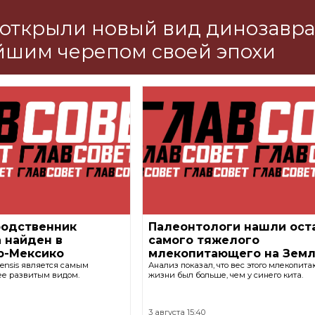
открыли новый вид динозавра
йшим черепом своей эпохи
одственник
Палеонтологи нашли ост
 найден в
самого тяжелого
ю-Мексико
млекопитающего на Зем
ensis является самым
Анализ показал, что вес этого млекопит
ее развитым видом.
жизни был больше, чем у синего кита.
3 августа 15:40