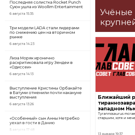
Последняя солистка Rocket Punch
Суюн ушла из Woollim Entertainment
Учёные 
6 августа 15:35
крупне
Три модели LADA стали лидерами
по снижению цен на вторичном
рынке
6 августа 14:23
Лиза Моряк иронично
раскритиковала игру Зендеи в
«Одиссеи»
6 августа 14:13
Выступление Кристины Орбакайте
в Батуми отменили почти накануне
Ближайший р
выступления
тираннозавра
6 августа 13:26
западном Нь
Tyrannosaurus mcrae
старшим, хотя и мен
«Особенный» сын Анны Нетребко
уехал в гости в Данию
5 августа 17:48
13 января 19:37