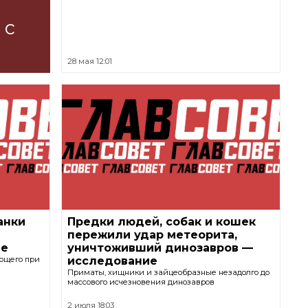
 с
28 мая 12:01
анки
Предки людей, собак и кошек
пережили удар метеорита,
ле
уничтоживший динозавров —
ающего при
исследование
Приматы, хищники и зайцеобразные незадолго до
массового исчезновения динозавров
2 июля 18:03