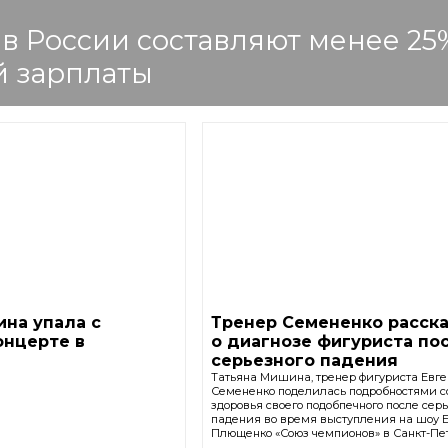
в России составляют менее 25
й зарплаты
на упала с
Тренер Семененко расск
онцерте в
о диагнозе фигуриста по
серьезного падения
Татьяна Мишина, тренер фигуриста Евг
Семененко поделилась подробностями 
здоровья своего подобпечного после сер
падения во время выступления на шоу 
Плющенко «Союз чемпионов» в Санкт-Пе