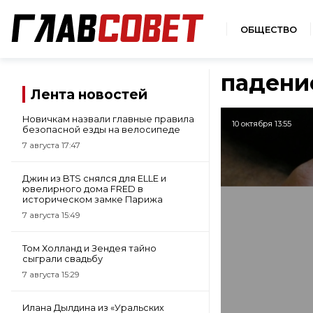
ОБЩЕСТВО
падени
Лента новостей
Новичкам назвали главные правила
10 октября 13:55
безопасной езды на велосипеде
7 августа 17:47
Джин из BTS снялся для ELLE и
ювелирного дома FRED в
историческом замке Парижа
7 августа 15:49
Том Холланд и Зендея тайно
сыграли свадьбу
7 августа 15:29
Илана Дылдина из «Уральских