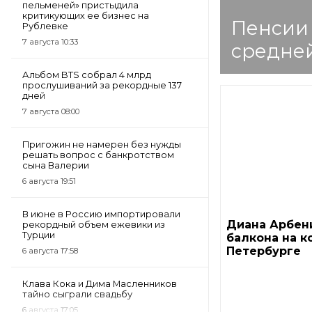
пельменей» пристыдила
критикующих ее бизнес на
Пенсии 
Рублевке
7 августа 10:33
средне
Альбом BTS собрал 4 млрд
прослушиваний за рекордные 137
дней
7 августа 08:00
Пригожин не намерен без нужды
решать вопрос с банкротством
сына Валерии
6 августа 19:51
В июне в Россию импортировали
Диана Арбени
рекордный объем ежевики из
Турции
балкона на к
Петербурге
6 августа 17:58
Клава Кока и Дима Масленников
тайно сыграли свадьбу
6 августа 17:05