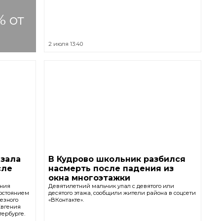
% от
2 июля 13:40
азала
В Кудрово школьник разбился
сле
насмерть после падения из
окна многоэтажки
ения
Девятилетний мальчик упал с девятого или
состоянием
десятого этажа, сообщили жители района в соцсети
ьезного
«ВКонтакте».
Евгения
тербурге.