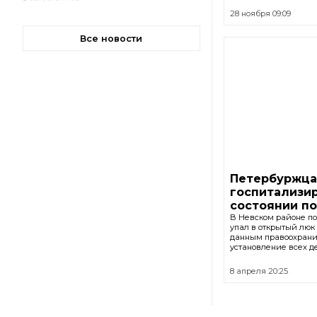
28 ноября 09:09
Все новости
Петербуржца
госпитализи
состоянии п
В Невском районе п
упал в открытый люк 
данным правоохранит
установление всех д
8 апреля 20:25