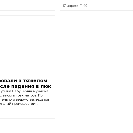
17 апреля 11:49
ровали в тяжелом
осле падения в люк
о улице Бабушкина мужчина
с высоты трёх метров. По
ельного ведомства, ведется
еталий происшествия.