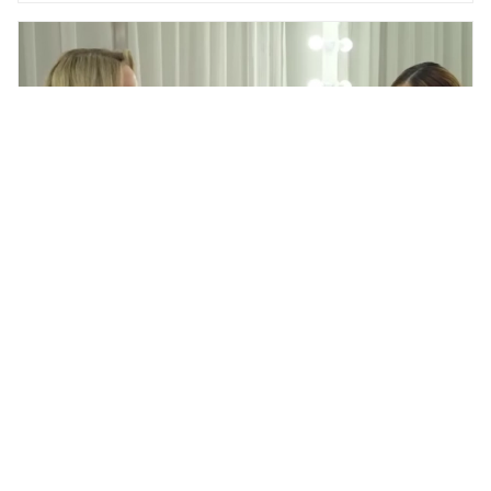
Илана Дылдина из «Уральских
пельменей» пристыдила
критикующих ее бизнес на
Рублевке
ОБЩЕСТВО,
7 августа 2026