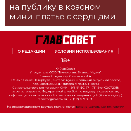
на публику в красном
мини-платье с сердцами
О РЕДАКЦИИ
УСЛОВИЯ ИСПОЛЬЗОВАНИЯ
18+
© ГлавСовет
Учредитель: ООО "Технологии. Бизнес. Медиа"
Главный редактор: Смирнова А.А.
197136 г. Санкт-Петербург , вн.тер.г. муниципальный округ чкаловское,
пер. Вяземский ,д.4 литера А пом. 5-Н ком.1
Свидетельство о регистрации СМИ - ЭЛ № ФС 77 - 73119 от 02.07.2018
зарегистрировано Федеральной службой по надзору в сфере связи,
информационных технологий и массовых коммуникаций (Роскомнадзор).
redactor@sovetov.su, +7 (812) 409 36 95
На информационном ресурсе применяются
рекомендательные технологии