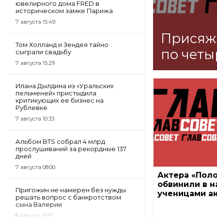
ювелирного дома FRED в
историческом замке Парижа
7 августа 15:49
Присяж
Том Холланд и Зендея тайно
по четы
сыграли свадьбу
7 августа 15:29
Илана Дылдина из «Уральских
пельменей» пристыдила
критикующих ее бизнес на
Рублевке
7 августа 10:33
Альбом BTS собрал 4 млрд
прослушиваний за рекордные 137
дней
7 августа 08:00
Актера «Поло
обвинили в н
Пригожин не намерен без нужды
ученицами ак
решать вопрос с банкротством
сына Валерии
6 августа 19:51