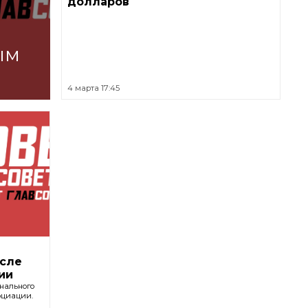
долларов
ым
4 марта 17:45
осле
нии
нального
оциации.