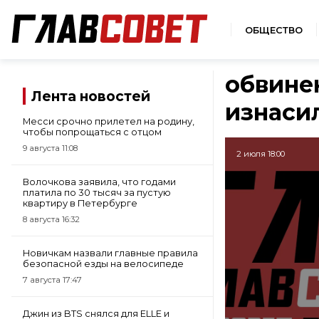
ОБЩЕСТВО
обвине
Лента новостей
изнаси
Месси срочно прилетел на родину,
чтобы попрощаться с отцом
9 августа 11:08
2 июля 18:00
Волочкова заявила, что годами
платила по 30 тысяч за пустую
квартиру в Петербурге
8 августа 16:32
Новичкам назвали главные правила
безопасной езды на велосипеде
7 августа 17:47
Джин из BTS снялся для ELLE и