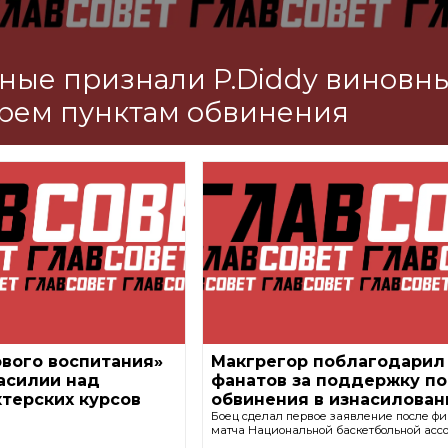
ные признали P.Diddy виновн
рем пунктам обвинения
вого воспитания»
Макгрегор поблагодарил
асилии над
фанатов за поддержку п
терских курсов
обвинения в изнасилова
Боец сделал первое заявление после фи
матча Национальной баскетбольной асс