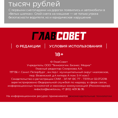
тысяч рублей
С первыми снегопадами на дорогах появились и автомобили в
«белых шапках». Слой снега на машине — не только угроза
безопасности водителя, но и юридическое нарушение.
О РЕДАКЦИИ
УСЛОВИЯ ИСПОЛЬЗОВАНИЯ
18+
© ГлавСовет
Учредитель: ООО "Технологии. Бизнес. Медиа"
Главный редактор: Смирнова А.А.
197136 г. Санкт-Петербург , вн.тер.г. муниципальный округ чкаловское,
пер. Вяземский ,д.4 литера А пом. 5-Н ком.1
Свидетельство о регистрации СМИ - ЭЛ № ФС 77 - 73119 от 02.07.2018
зарегистрировано Федеральной службой по надзору в сфере связи,
информационных технологий и массовых коммуникаций (Роскомнадзор).
redactor@sovetov.su, +7 (812) 409 36 95
На информационном ресурсе применяются
рекомендательные технологии