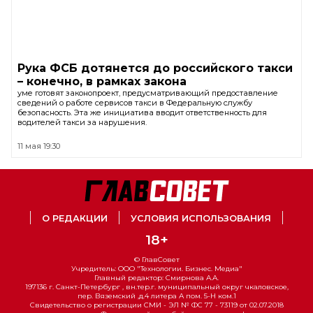
Рука ФСБ дотянется до российского такси
– конечно, в рамках закона
уме готовят законопроект, предусматривающий предоставление
сведений о работе сервисов такси в Федеральную службу
безопасность. Эта же инициатива вводит ответственность для
водителей такси за нарушения.
11 мая 19:30
О РЕДАКЦИИ
УСЛОВИЯ ИСПОЛЬЗОВАНИЯ
18+
© ГлавСовет
Учредитель: ООО "Технологии. Бизнес. Медиа"
Главный редактор: Смирнова А.А.
197136 г. Санкт-Петербург , вн.тер.г. муниципальный округ чкаловское,
пер. Вяземский ,д.4 литера А пом. 5-Н ком.1
Свидетельство о регистрации СМИ - ЭЛ № ФС 77 - 73119 от 02.07.2018