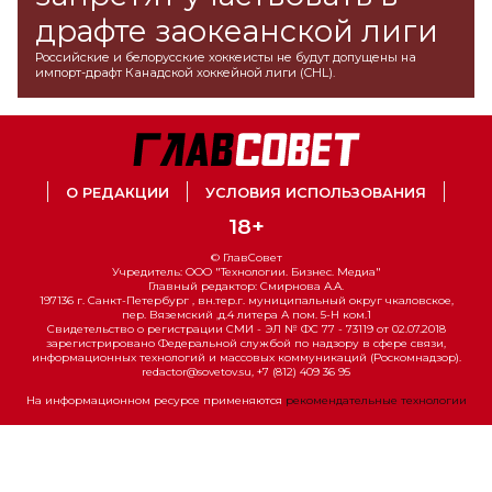
драфте заокеанской лиги
Российские и белорусские хоккеисты не будут допущены на
импорт-драфт Канадской хоккейной лиги (CHL).
О РЕДАКЦИИ
УСЛОВИЯ ИСПОЛЬЗОВАНИЯ
18+
© ГлавСовет
Учредитель: ООО "Технологии. Бизнес. Медиа"
Главный редактор: Смирнова А.А.
197136 г. Санкт-Петербург , вн.тер.г. муниципальный округ чкаловское,
пер. Вяземский ,д.4 литера А пом. 5-Н ком.1
Свидетельство о регистрации СМИ - ЭЛ № ФС 77 - 73119 от 02.07.2018
зарегистрировано Федеральной службой по надзору в сфере связи,
информационных технологий и массовых коммуникаций (Роскомнадзор).
redactor@sovetov.su, +7 (812) 409 36 95
На информационном ресурсе применяются
рекомендательные технологии