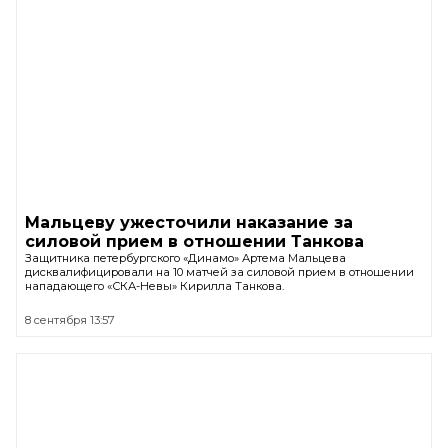
Мальцеву ужесточили наказание за
силовой прием в отношении Танкова
Защитника петербургского «Динамо» Артема Мальцева
дисквалифицировали на 10 матчей за силовой прием в отношении
нападающего «СКА-Невы» Кирилла Танкова.
8 сентября 13:57