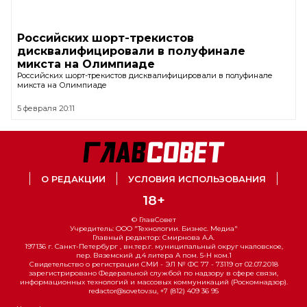
Российских шорт-трекистов
дисквалифицировали в полуфинале
микста на Олимпиаде
Российских шорт-трекистов дисквалифицировали в полуфинале
микста на Олимпиаде
5 февраля 20:11
О РЕДАКЦИИ
УСЛОВИЯ ИСПОЛЬЗОВАНИЯ
18+
© ГлавСовет
Учредитель: ООО "Технологии. Бизнес. Медиа"
Главный редактор: Смирнова А.А.
197136 г. Санкт-Петербург , вн.тер.г. муниципальный округ чкаловское,
пер. Вяземский ,д.4 литера А пом. 5-Н ком.1
Свидетельство о регистрации СМИ - ЭЛ № ФС 77 - 73119 от 02.07.2018
зарегистрировано Федеральной службой по надзору в сфере связи,
информационных технологий и массовых коммуникаций (Роскомнадзор).
redactor@sovetov.su, +7 (812) 409 36 95