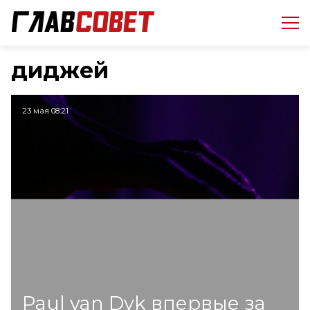
диджей
23 мая 08:21
Paul van Dyk впервые за