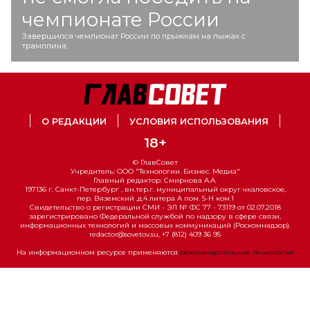
чемпионате России
Завершился чемпионат России по прыжкам на лыжах с
трамплина.
О РЕДАКЦИИ
УСЛОВИЯ ИСПОЛЬЗОВАНИЯ
18+
© ГлавСовет
Учредитель: ООО "Технологии. Бизнес. Медиа"
Главный редактор: Смирнова А.А.
197136 г. Санкт-Петербург , вн.тер.г. муниципальный округ чкаловское,
пер. Вяземский ,д.4 литера А пом. 5-Н ком.1
Свидетельство о регистрации СМИ - ЭЛ № ФС 77 - 73119 от 02.07.2018
зарегистрировано Федеральной службой по надзору в сфере связи,
информационных технологий и массовых коммуникаций (Роскомнадзор).
redactor@sovetov.su, +7 (812) 409 36 95
На информационном ресурсе применяются
рекомендательные технологии