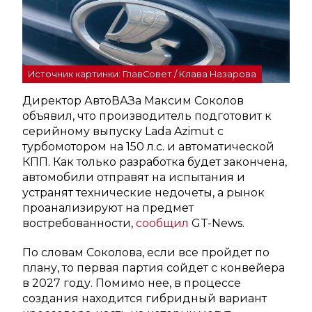
Источник картинки: ГлавСовет / Клава Назарова
Директор АвтоВАЗа Максим Соколов
объявил, что производитель подготовит к
серийному выпуску Lada Azimut с
турбомотором на 150 л.с. и автоматической
КПП. Как только разработка будет закончена,
автомобили отправят на испытания и
устранят технические недочеты, а рынок
проанализируют на предмет
востребованности,
сообщил
GT-News.
По словам Соколова, если все пройдет по
плану, то первая партия сойдет с конвейера
в 2027 году. Помимо нее, в процессе
создания находится гибридный вариант