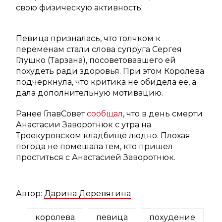
свою физическую активность.
Певица призналась, что толчком к
переменам стали слова супруга Сергея
Глушко (Тарзана), посоветовавшего ей
похудеть ради здоровья. При этом Королева
подчеркнула, что критика не обидела ее, а
дала дополнительную мотивацию.
Ранее ГлавСовет
сообщал
, что в день смерти
Анастасии Заворотнюк с утра на
Троекуровском кладбище людно. Плохая
погода не помешала тем, кто пришел
проститься с Анастасией Заворотнюк.
Автор:
Дарина Деревягина
королева
певица
похудение