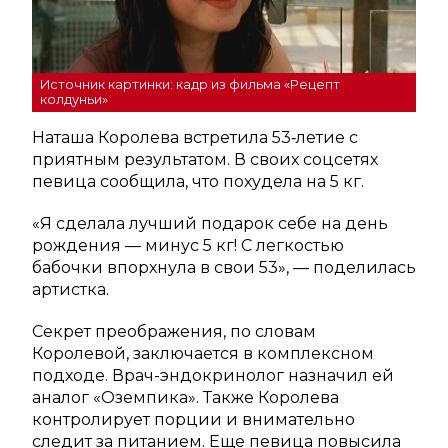
Источник картинки: кадр из фильма «Рецепт
колдуньи»
Наташа Королева встретила 53‑летие с
приятным результатом. В своих соцсетях
певица сообщила, что похудела на 5 кг.
«Я сделала лучший подарок себе на день
рождения — минус 5 кг! С легкостью
бабочки впорхнула в свои 53», — поделилась
артистка.
Секрет преображения, по словам
Королевой, заключается в комплексном
подходе. Врач-эндокринолог назначил ей
аналог «Оземпика». Также Королева
контролирует порции и внимательно
следит за питанием. Еще певица повысила