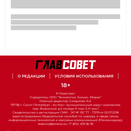
О РЕДАКЦИИ
УСЛОВИЯ ИСПОЛЬЗОВАНИЯ
18+
© ГлавСовет
Учредитель: ООО "Технологии. Бизнес. Медиа"
Главный редактор: Смирнова А.А.
197136 г. Санкт-Петербург , вн.тер.г. муниципальный округ чкаловское,
пер. Вяземский ,д.4 литера А пом. 5-Н ком.1
Свидетельство о регистрации СМИ - ЭЛ № ФС 77 - 73119 от 02.07.2018
зарегистрировано Федеральной службой по надзору в сфере связи,
информационных технологий и массовых коммуникаций (Роскомнадзор).
redactor@sovetov.su, +7 (812) 409 36 95