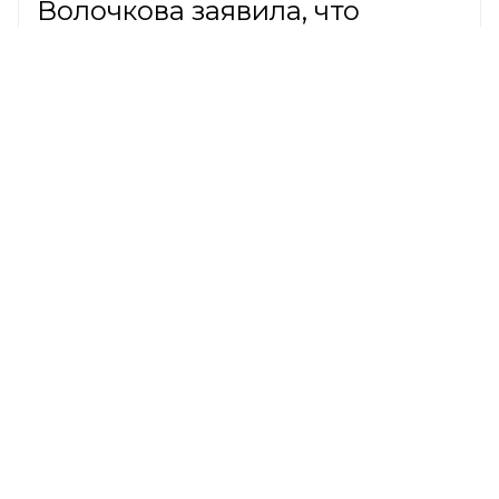
Волочкова заявила, что
годами платила по 30 тысяч за
пустую квартиру в Петербурге
ШОУ-БИЗНЕС,
8 августа 2026
Новичкам назвали главные
правила безопасной езды на